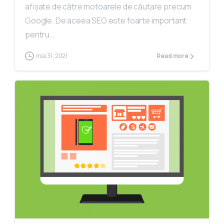
afișate de către motoarele de căutare precum
Google. De aceea SEO este foarte important
pentru...
mai 31, 2021
Read more
0
0