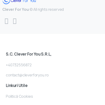
Clever For You
© All rights reserved
S.C. Clever For You S.R.L,
+40732556872
contact@cleverforyou.ro
Linkuri Utile
Politică Cookies