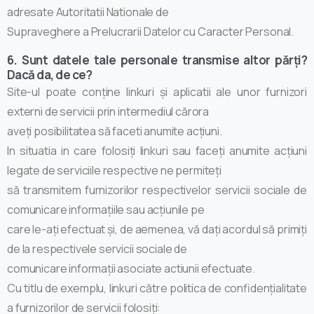
adresate Autoritatii Nationale de
Supraveghere a Prelucrarii Datelor cu Caracter Personal.
6. Sunt datele tale personale transmise altor părți?
Dacă da, de ce?
Site-ul poate conține linkuri și aplicatii ale unor furnizori
externi de servicii prin intermediul cărora
aveți posibilitatea să faceti anumite acțiuni.
In situatia in care folosiți linkuri sau faceți anumite acțiuni
legate de serviciile respective ne permiteți
să transmitem furnizorilor respectivelor servicii sociale de
comunicare informațiile sau acțiunile pe
care le-ați efectuat și, de aemenea, vă dați acordul să primiți
de la respectivele servicii sociale de
comunicare informații asociate actiunii efectuate.
Cu titlu de exemplu, linkuri către politica de confidențialitate
a furnizorilor de servicii folosiți: