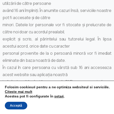
utilizării de către persoane
având 16 ani împliniți. În anumite cazuri însă, serviciile noastre
pot fi accesate și de către
minori. Datele lor personale vor fi stocate și prelucrate de
către noi doar cu acordul prealabil,
explicit și scris, al părintelui sau tutorelui legal. În lipsa
acestui acord, orice date cu caracter
personal provenite de la o persoană minoră vor fi imediat
eliminate din baza noastră de date.
În cazul în care persoana cu vârstă sub 16 ani acceseaza
acest website sau aplicația noastră
indicând o altă vârstă sau un alt CNP care sa ne indice o
Folosim cookieuri pentru a ne optimiza websiteul si serviciile.
vârstă de 16 ani sau mai mare, nu
Citeste mai mult
suntem răspunzători pentru stocarea și prelucrarea
Acestea pot fi configurate în
setari
.
datelor lor personale fără acordul prealabil, explicit și scris,
Acceptă
al părintelui sau tutorelui legal, aflându-ne în această