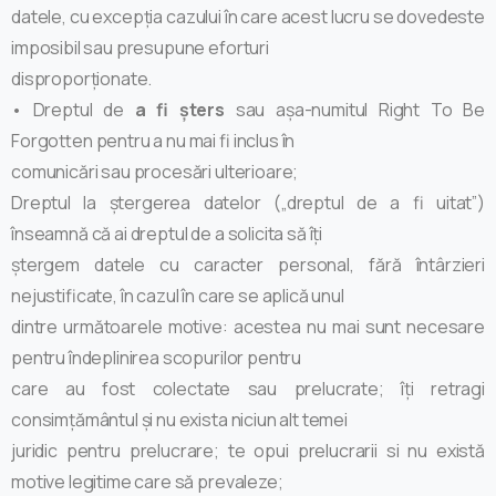
datele, cu excepția cazului în care acest lucru se dovedeste
imposibil sau presupune eforturi
disproporționate.
• Dreptul de
a fi șters
sau așa-numitul Right To Be
Forgotten pentru a nu mai fi inclus în
comunicări sau procesări ulterioare;
Dreptul la ștergerea datelor („dreptul de a fi uitat”)
înseamnă că ai dreptul de a solicita să îți
ștergem datele cu caracter personal, fără întârzieri
nejustificate, în cazul în care se aplică unul
dintre următoarele motive: acestea nu mai sunt necesare
pentru îndeplinirea scopurilor pentru
care au fost colectate sau prelucrate; îți retragi
consimțământul și nu exista niciun alt temei
juridic pentru prelucrare; te opui prelucrarii si nu există
motive legitime care să prevaleze;