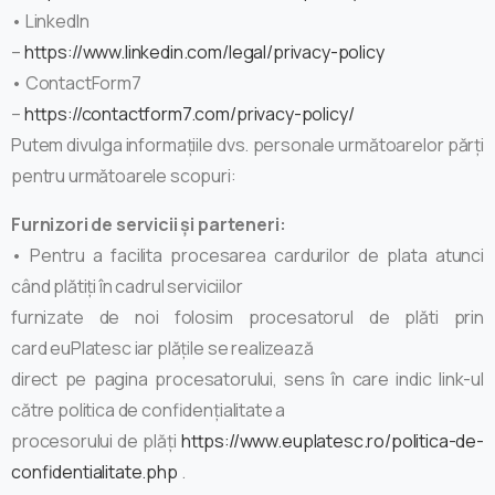
• LinkedIn
–
https://www.linkedin.com/legal/privacy-policy
• ContactForm7
–
https://contactform7.com/privacy-policy/
Putem divulga informațiile dvs. personale următoarelor părți
pentru următoarele scopuri:
Furnizori de servicii și parteneri:
• Pentru a facilita procesarea cardurilor de plata atunci
când plătiți în cadrul serviciilor
furnizate de noi folosim procesatorul de plăti prin
card euPlatesc iar plățile se realizează
direct pe pagina procesatorului, sens în care indic link-ul
către politica de confidențialitate a
procesorului de plăți
https://www.euplatesc.ro/politica-de-
confidentialitate.php
.