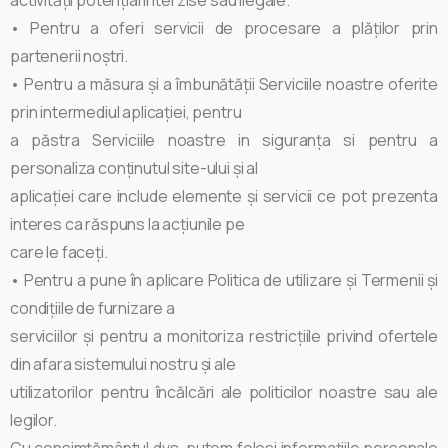
• Pentru a oferi servicii de procesare a plăților prin
partenerii noștri.
• Pentru a măsura și a îmbunătății Serviciile noastre oferite
prin intermediul aplicației, pentru
a păstra Serviciile noastre in siguranța si pentru a
personaliza conținutul site-ului și al
aplicației care include elemente și servicii ce pot prezenta
interes ca răspuns la acțiunile pe
care le faceți.
• Pentru a pune în aplicare Politica de utilizare și Termenii și
condițiile de furnizare a
serviciilor și pentru a monitoriza restricțiile privind ofertele
din afara sistemului nostru și ale
utilizatorilor pentru încălcări ale politicilor noastre sau ale
legilor.
Cu consimțământul dvs. putem folosi informațiile personale