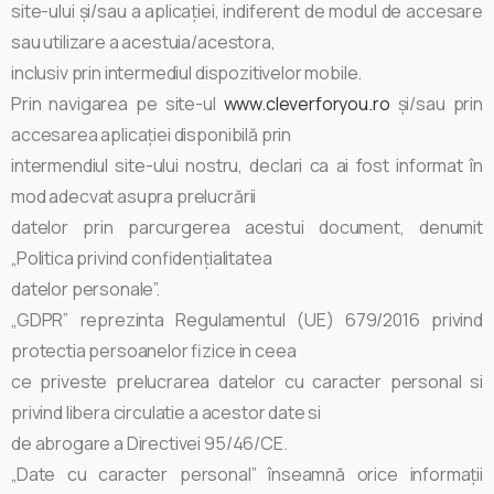
site-ului și/sau a aplicației, indiferent de modul de accesare
sau utilizare a acestuia/acestora,
inclusiv prin intermediul dispozitivelor mobile.
Prin navigarea pe site-ul
www.cleverforyou.ro
și/sau prin
accesarea aplicației disponibilă prin
intermendiul site-ului nostru, declari ca ai fost informat în
mod adecvat asupra prelucrării
datelor prin parcurgerea acestui document, denumit
„Politica privind confidențialitatea
datelor personale”.
„GDPR” reprezinta Regulamentul (UE) 679/2016 privind
protectia persoanelor fizice in ceea
ce priveste prelucrarea datelor cu caracter personal si
privind libera circulatie a acestor date si
de abrogare a Directivei 95/46/CE.
„Date cu caracter personal” înseamnă orice informații