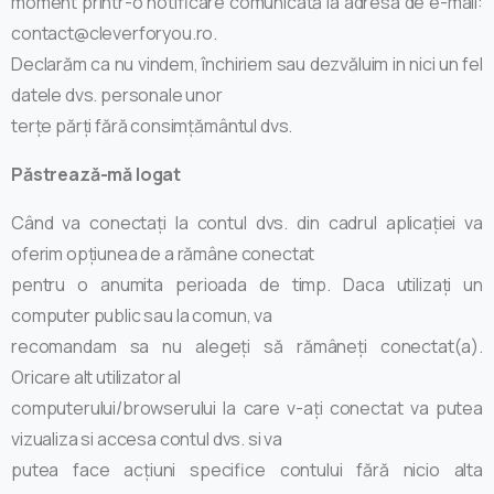
moment printr-o notificare comunicată la adresa de e-mail:
contact@cleverforyou.ro.
Declarăm ca nu vindem, închiriem sau dezvăluim in nici un fel
datele dvs. personale unor
terțe părți fără consimțământul dvs.
Păstrează-mă logat
Când va conectați la contul dvs. din cadrul aplicației va
oferim opțiunea de a rămâne conectat
pentru o anumita perioada de timp. Daca utilizați un
computer public sau la comun, va
recomandam sa nu alegeți să rămâneți conectat(a).
Oricare alt utilizator al
computerului/browserului la care v-ați conectat va putea
vizualiza si accesa contul dvs. si va
putea face acțiuni specifice contului fără nicio alta