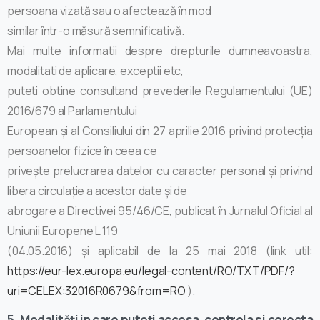
persoana vizată sau o afectează în mod
similar într-o măsură semnificativă.
Mai multe informatii despre drepturile dumneavoastra,
modalitati de aplicare, exceptii etc,
puteti obtine consultand prevederile Regulamentului (UE)
2016/679 al Parlamentului
European şi al Consiliului din 27 aprilie 2016 privind protecția
persoanelor fizice în ceea ce
privește prelucrarea datelor cu caracter personal și privind
libera circulație a acestor date și de
abrogare a Directivei 95/46/CE, publicat în Jurnalul Oficial al
Uniunii Europene L 119
(04.05.2016) şi aplicabil de la 25 mai 2018 (link util:
https://eur-lex.europa.eu/legal-content/RO/TXT/PDF/?
uri=CELEX:32016R0679&from=RO
).
5. Modalități in care puteți accesa, controla si corecta