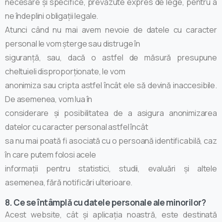
necesare și specifice, prevăzute expres de lege, pentru a
ne îndeplini obligații legale.
Atunci când nu mai avem nevoie de datele cu caracter
personal le vom șterge sau distruge în
siguranță, sau, dacă o astfel de măsură presupune
cheltuieli disproporționate, le vom
anonimiza sau cripta astfel încât ele să devină inaccesibile.
De asemenea, vom lua în
considerare și posibilitatea de a asigura anonimizarea
datelor cu caracter personal astfel încât
sa nu mai poată fi asociată cu o persoană identificabilă, caz
în care putem folosi acele
informații pentru statistici, studii, evaluări și altele
asemenea, fără notificări ulterioare.
8. Ce se întâmplă cu datele personale ale minorilor?
Acest website, cât și aplicația noastră, este destinată