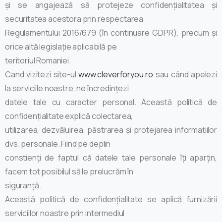
și se angajează să protejeze confidențialitatea și
securitatea acestora prin respectarea
Regulamentului 2016/679 (în continuare GDPR), precum și
orice altă legislație aplicabilă pe
teritoriul Romaniei.
Cand vizitezi site-ul
www.cleverforyou.ro
sau când apelezi
la serviciile noastre, ne încredințezi
datele tale cu caracter personal. Această politică de
confidențialitate explică colectarea,
utilizarea, dezvăluirea, păstrarea și protejarea informațiilor
dvs. personale. Fiind pe deplin
constienți de faptul că datele tale personale îți aparțin,
facem tot posibilul să le prelucrăm în
siguranță.
Această politică de confidențialitate se aplică furnizării
serviciilor noastre prin intermediul