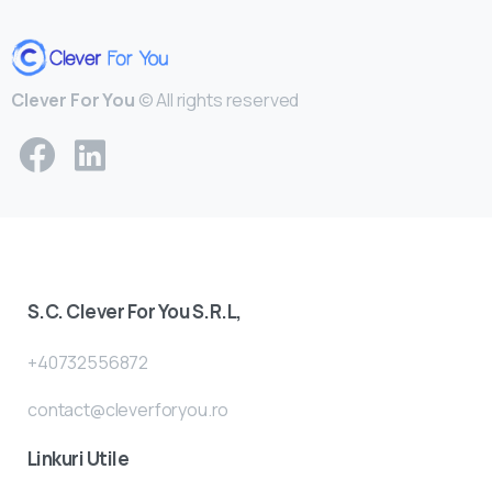
Clever For You
© All rights reserved
S.C. Clever For You S.R.L,
+40732556872
contact@cleverforyou.ro
Linkuri Utile