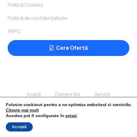
Politică Cookies
Politică de confidențialitate
ANPC
Cere Ofertă
Acasă
Despre Noi
Servicii
Folosim cookieuri pentru a ne optimiza websiteul si serviciile.
Portofoliu
Contact
Blog
Citeste mai mult
Acestea pot fi configurate în
setari
.
Acceptă